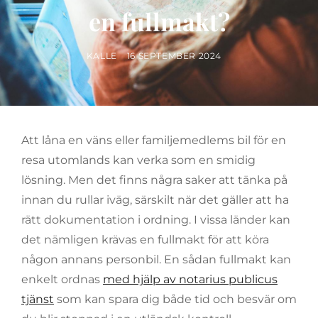
en fullmakt?
BY
POSTED
KALLE
16 SEPTEMBER 2024
ON
Att låna en väns eller familjemedlems bil för en
resa utomlands kan verka som en smidig
lösning. Men det finns några saker att tänka på
innan du rullar iväg, särskilt när det gäller att ha
rätt dokumentation i ordning. I vissa länder kan
det nämligen krävas en fullmakt för att köra
någon annans personbil. En sådan fullmakt kan
enkelt ordnas
med hjälp av notarius publicus
tjänst
som kan spara dig både tid och besvär om