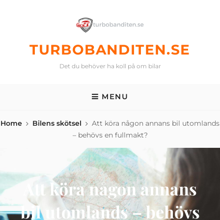
Skip
to
content
TURBOBANDITEN.SE
Det du behöver ha koll på om bilar
MENU
Home
Bilens skötsel
Att köra någon annans bil utomlands
– behövs en fullmakt?
Att köra någon annans
bil utomlands – behövs