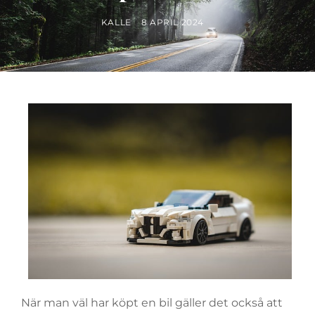
BY
POSTED
KALLE
8 APRIL 2024
ON
När man väl har köpt en bil gäller det också att